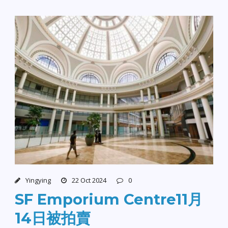
Yingying
22 Oct 2024
0
SF Emporium Centre11月
14日被拍賣