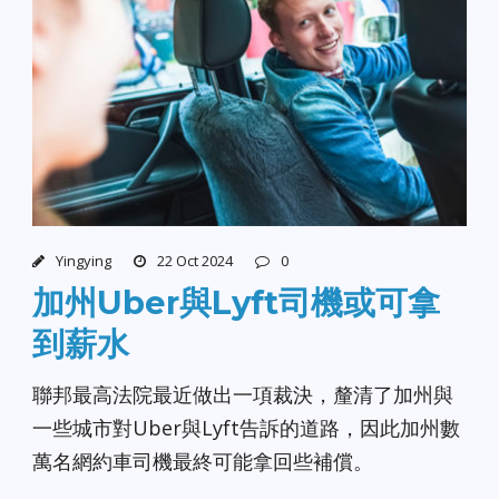
Yingying
22 Oct 2024
0
加州Uber與Lyft司機或可拿
到薪水
聯邦最高法院最近做出一項裁決，釐清了加州與
一些城市對Uber與Lyft告訴的道路，因此加州數
萬名網約車司機最終可能拿回些補償。