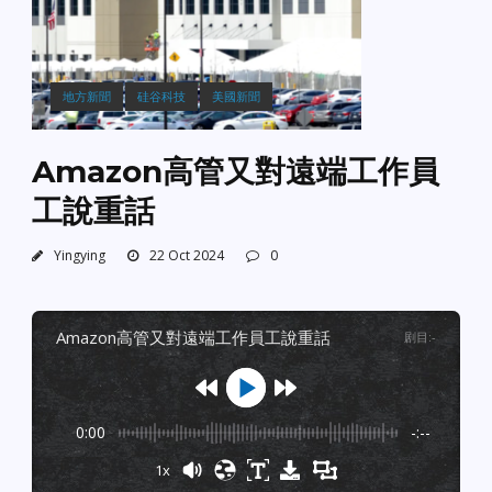
地方新聞
硅谷科技
美國新聞
Amazon高管又對遠端工作員
工說重話
Yingying
22 Oct 2024
0
amazon高管又對遠端工作員工說重話
剧目
:
-
0:00
-:--
1x