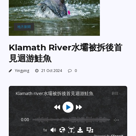
地方新聞
Klamath River水壩被拆後首
見迴游鮭魚
Yingying
21 Oct 2024
0
klamath river水壩被拆後首見迴游鮭魚
剧目
:
-
0:00
-:--
1x