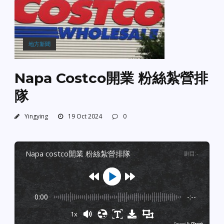
地方新聞
Napa Costco開業 粉絲紮營排
隊
Yingying
19 Oct 2024
0
napa costco開業 粉絲紮營排隊
剧目
:
-
0:00
-:--
1x