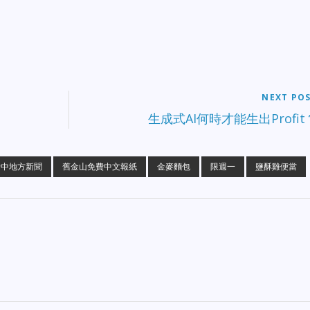
NEXT PO
生成式AI何時才能生出Profit
老中地方新聞
舊金山免費中文報紙
金麥麵包
限週一
鹽酥雞便當