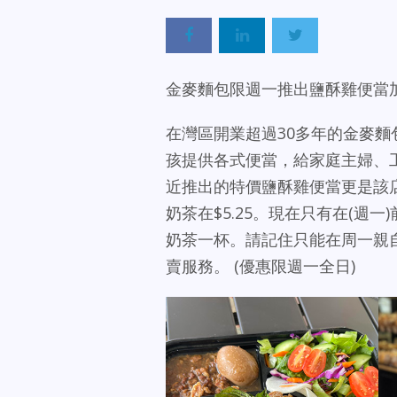
金麥麵包限週一推出鹽酥雞便當加仙
在灣區開業超過30多年的金麥
孩提供各式便當，給家庭主婦、工
近推出的特價鹽酥雞便當更是該
奶茶在$5.25。現在只有在(週一
奶茶一杯。請記住只能在周一親自
賣服務。 (優惠限週一全日)