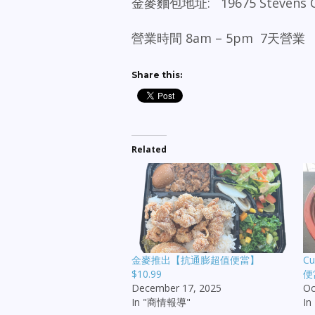
金麥麵包地址: 19675 Stevens Cre
營業時間 8am – 5pm 7天營業
Share this:
Related
金麥推出【抗通膨超值便當】
C
$10.99
便
December 17, 2025
Oc
In "商情報導"
I