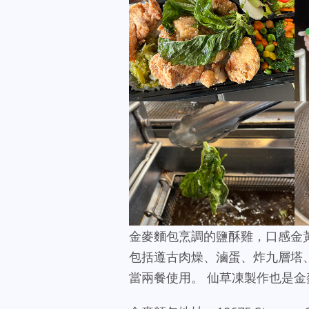
金麥麵包烹調的鹽酥雞，口感金
包括遵古肉燥、滷蛋、炸九層塔
當兩餐使用。 仙草凍製作也是