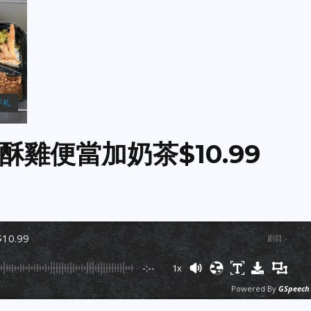
手札
雞便當加奶茶$10.99
0.99
剧目
:
-
-:--
1x
Powered By
GSpeech