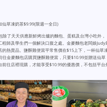
草凍奶茶$9.99(限週一全日)
麵包除了天天供應新鮮烤出爐的麵包、蛋糕及台灣小吃外，
程師及學生們一個解決口腹之處。金麥麵包老闆娘Judy
店的熱賣品。鹽酥雞便當平常售價在$15上下，一杯仙草
)前往金麥麵包店購買鹽酥雞便當，只要$10.99並贈送仙草
前往店裡現購，才能享受$10.99的優惠價，不包括平台