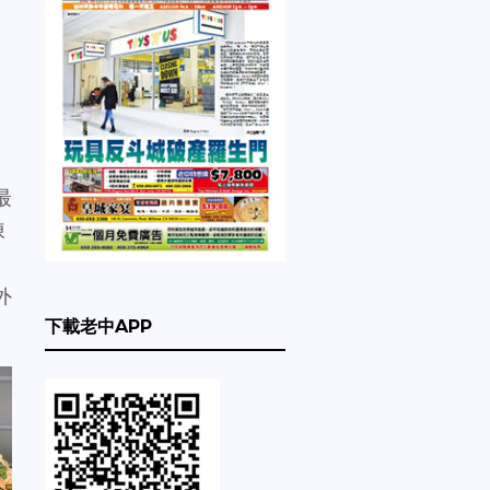
最
凍
外
下載老中APP