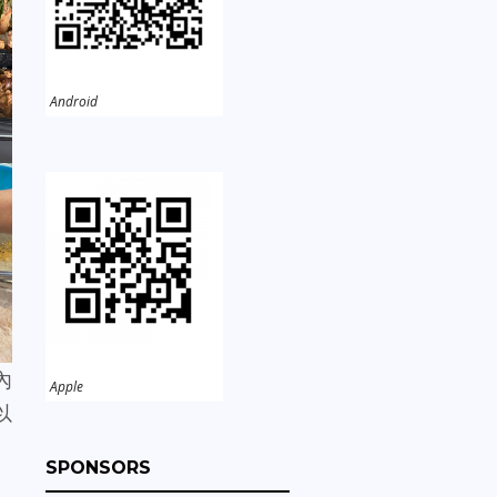
Android
內
Apple
以
SPONSORS