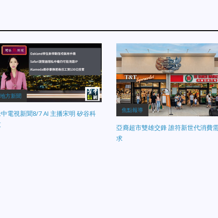
地方新聞
焦點報導
中電視新聞8/7 AI 主播宋明 矽谷科
技
亞裔超市雙雄交鋒 誰符新世代消費
求