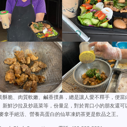
黃酥脆、肉質軟嫩、鹹香撲鼻，總是讓人愛不釋手，便當
、新鮮沙拉及炒蔬菜等，份量足，對於胃口小的朋友還可
金麥拿手絕活、營養高蛋白的仙草凍奶茶更是飲品之王。