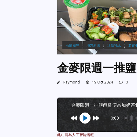
商情報導
地方新聞
活動特訊
老饕
金麥限週一推鹽酥
Raymond
19 Oct 2024
0
金麥限週一推鹽酥雞便當加奶茶$1
0:00