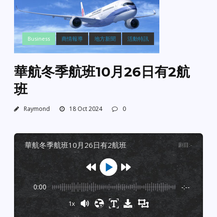
Business
商情報導
地方新聞
活動特訊
華航冬季航班10月26日有2航
班
Raymond
18 Oct 2024
0
華航冬季航班10月26日有2航班
剧目
:
-
0:00
-:--
1x
Powered By
GSpeech