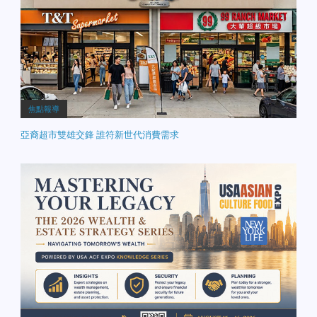
焦點報導
亞裔超市雙雄交鋒 誰符新世代消費需求