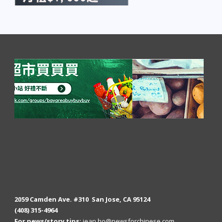
2059 Camden Ave. #310 San Jose, CA 95124
(408) 315-4964
For news/story tips:
jean.ho@newsforchinese.com