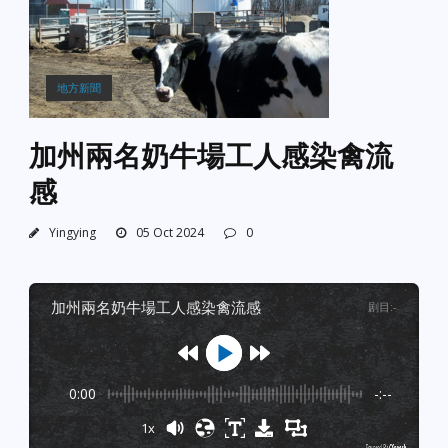
地方新聞
加州兩名奶牛場工人感染禽流
感
Yingying
05 Oct 2024
0
加州兩名奶牛場工人感染禽流感
剧目
:
-
0:00
-:--
1x