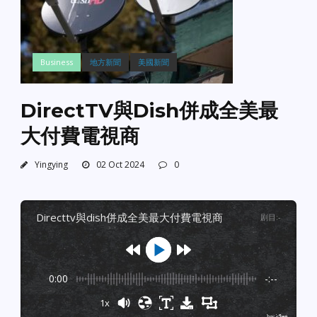
Business
地方新聞
美國新聞
DirectTV與Dish併成全美最
大付費電視商
Yingying
02 Oct 2024
0
directtv與dish併成全美最大付費電視商
剧目
:
-
0:00
-:--
1x