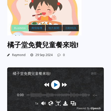
Business
商情報導
地方新聞
活動特訊
橘子堂免費兒童餐來啦!
Raymond
29 Sep 2024
0
橘子堂免費兒童餐來啦!
剧目
:
-
0:00
-:--
1x
Powered By
GSpeech