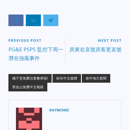
PREVIOUS POST
NEXT POST
PG&E PSPS 監控下周一
房東在哀號房客更哀號
潛在強風事件
橘子堂免費兒童餐來啦!
矽谷中文媒體
老中地方新聞
舊金山免費中文報紙
RAYMOND