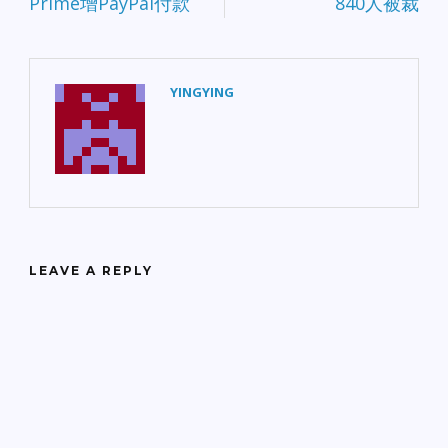
Prime增PayPal付款
840人被裁
YINGYING
LEAVE A REPLY