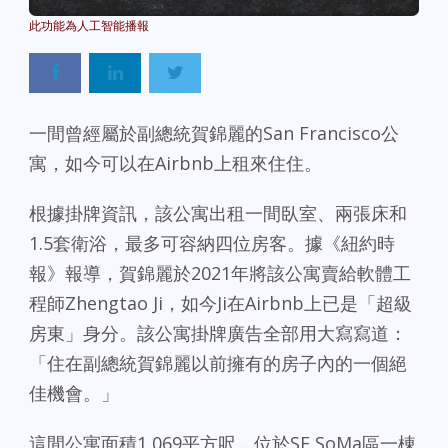
Powered By
GSpeech
一間曾經屬於副總統賀錦麗的San Francisco公
寓，如今可以在Airbnb上租來住住。
根據掛牌資訊，該公寓出租一間臥室、兩張床和
1.5套衛浴，最多可容納四位房客。據《紐約時
報》報導，賀錦麗於2021年將該公寓賣給軟體工
程師Zhengtao Ji，如今Ji在Airbnb上已是「超級
房東」身分。該公寓掛牌廣告全部用大寫寫道：
「住在副總統賀錦麗以前擁有的房子內的一個絕
佳機會。」
這間公寓面積1,069平方呎，位於SF SoMa區一棟