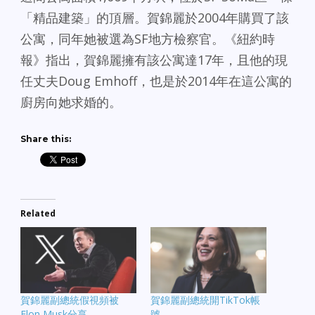
「精品建築」的頂層。賀錦麗於2004年購買了該
公寓，同年她被選為SF地方檢察官。《紐約時
報》指出，賀錦麗擁有該公寓達17年，且他的現
任丈夫Doug Emhoff，也是於2014年在這公寓的
廚房向她求婚的。
Share this:
Related
賀錦麗副總統假視頻被
賀錦麗副總統開TikTok帳
Elon Musk分享
號