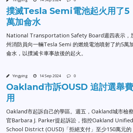
撲滅Tesla Semi電池起火用了5
萬加侖水
National Transportation Safety Board週四表示，
州消防員向一輛Tesla Semi 的燃燒電池噴射了約5萬
侖水，以撲滅卡車事故後的起火。
Yingying
14 Sep 2024
0
Oakland市訴OUSD 追討選舉
用
Oakland市起訴自己的學區。週五，Oakland城市檢
官Barbara J. Parker提起訴訟，指控Oakland Unifie
School District (OUSD)「拒絕支付」至少150萬元的