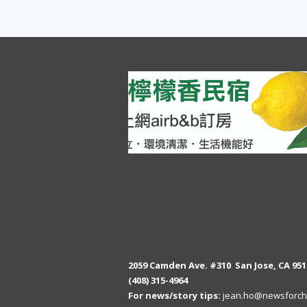
2059 Camden Ave. #310 San Jose, CA 951
(408) 315-4964
For news/story tips:
jean.ho@newsforch