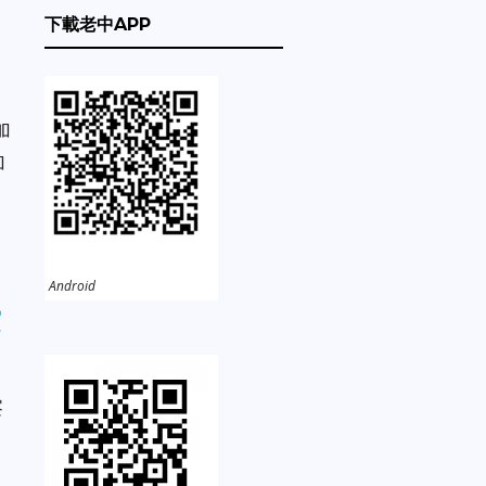
下載老中APP
加
加
Android
費
察
d