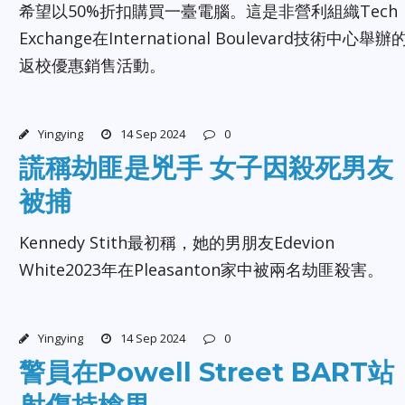
希望以50%折扣購買一臺電腦。這是非營利組織Tech
Exchange在International Boulevard技術中心舉辦
返校優惠銷售活動。
Yingying
14 Sep 2024
0
謊稱劫匪是兇手 女子因殺死男友
被捕
Kennedy Stith最初稱，她的男朋友Edevion
White2023年在Pleasanton家中被兩名劫匪殺害。
Yingying
14 Sep 2024
0
警員在Powell Street BART站