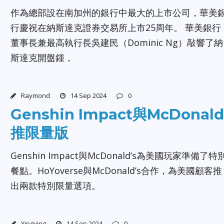
作為總部設在南加州的銀行中最大的上市公司，華美
行慶祝在納斯達克證券交易所上市25周年。 華美銀行
董事長兼最高執行長吳建民（Dominic Ng）敲響了納
斯達克開盤鍾，
Raymond
14 Sep 2024
0
Genshin Impact與McDonald
推限量版
Genshin Impact與McDonald’s為美國玩家準備了特
餐點。HoYoverse與McDonald’s合作，為美國顧客推
出兩款特別限量選項。
Yingying
14 Sep 2024
0