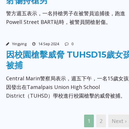
射傷持槍男
警方週五表示，一名持槍男子在被警員追捕後，跑進
Powell Street BART站時，被警員開槍射傷。
Yingying
14 Sep 2024
0
因校園槍擊威脅 TUHSD15歲女
被捕
Central Marin警察局表示，週五下午，一名15歲女孩
因發出在Tamalpais Union High School
District（TUHSD）學校進行校園槍擊的威脅被捕。
1
2
Next ›