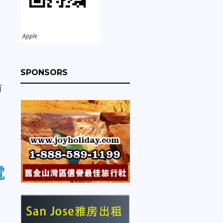
Apple
SPONSORS
有
電