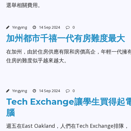
選舉相關費用。
Yingying
14 Sep 2024
0
加州都市千禧一代有房難度最大
在加州，由於住房供應有限和房價高企，年輕一代擁
住房的難度似乎越來越大。
Yingying
14 Sep 2024
0
Tech Exchange讓學生買得起
腦
週五在East Oakland，人們在Tech Exchange排隊，