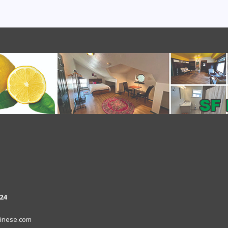
24
inese.com