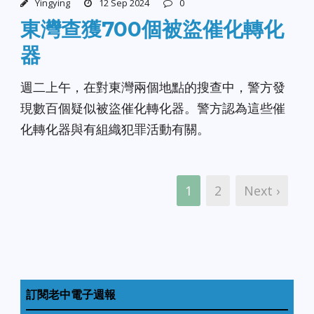
Yingying
12 Sep 2024
0
東灣查獲700個被盜催化轉化
器
週二上午，在對東灣兩個地點的搜查中，警方發
現數百個疑似被盜催化轉化器。警方認為這些催
化轉化器與有組織犯罪活動有關。
1
2
Next ›
訂閱老中電子週報