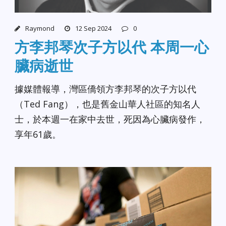
Raymond
12 Sep 2024
0
方李邦琴次子方以代 本周一心
臟病逝世
據媒體報導，灣區僑領方李邦琴的次子方以代
（Ted Fang），也是舊金山華人社區的知名人
士，於本週一在家中去世，死因為心臟病發作，
享年61歲。