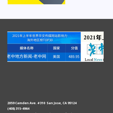
2059 Camden Ave. #310 San Jose, CA 95124
(408) 315-4964