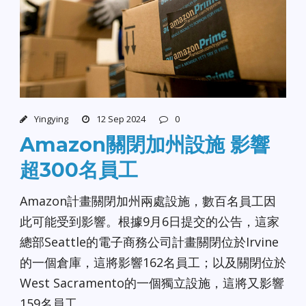
Yingying
12 Sep 2024
0
Amazon關閉加州設施 影響
超300名員工
Amazon計畫關閉加州兩處設施，數百名員工因
此可能受到影響。根據9月6日提交的公告，這家
總部Seattle的電子商務公司計畫關閉位於Irvine
的一個倉庫，這將影響162名員工；以及關閉位於
West Sacramento的一個獨立設施，這將又影響
159名員工。