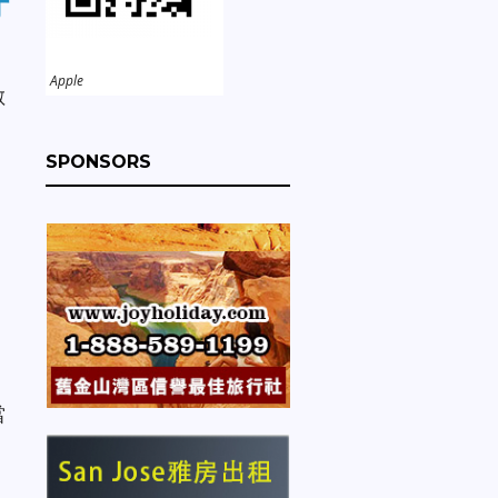
汙
Apple
數
SPONSORS
，
當