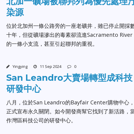
北加一礦場被聯邦列為優先處理
染源
位於北加州一條公路旁的一座老礦井，雖已停止開採
十年，但從礦場滲出的毒素卻流進Sacramento River
的一條小支流，甚至引起聯邦的重視。
Yingying
11 Sep 2024
0
San Leandro大賣場轉型成科技
研發中心
八月，位於San Leandro的Bayfair Center購物中心
正式宣布永久關閉。如今開發商幫它找到了新活路，
作灣區科技公司的研發中心。