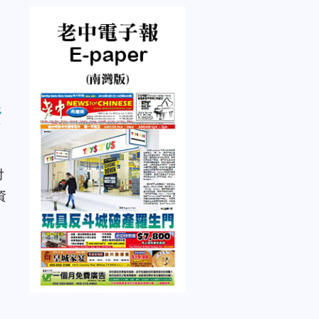
資
付
資