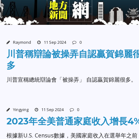
Raymond
11 Sep 2024
0
川普稱辯論被操弄自認贏賀錦麗
多
川普宣稱總統辯論會「被操弄」 自認贏賀錦麗很多。
Yingying
11 Sep 2024
0
2023年全美普通家庭收入增長4
根據新U.S. Census數據，美國家庭收入在選舉年之前