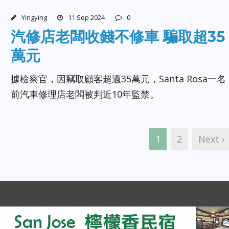
Yingying
11 Sep 2024
0
汽修店老闆收錢不修車 騙取超35
萬元
據檢察官，因竊取顧客超過35萬元，Santa Rosa一名
前汽車修理店老闆被判近10年監禁。
1
2
Next ›