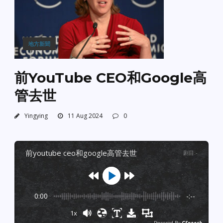
地方新聞
前YouTube CEO和Google高
管去世
Yingying
11 Aug 2024
0
前youtube ceo和google高管去世
剧目
:
-
0:00
-:--
1x