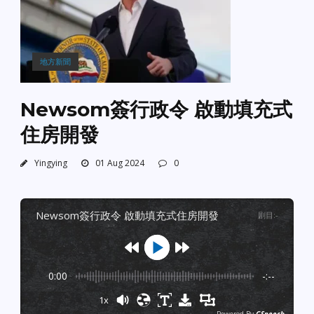
地方新聞
Newsom簽行政令 啟動填充式
住房開發
Yingying
01 Aug 2024
0
newsom簽行政令 啟動填充式住房開發
剧目
:
-
0:00
-:--
1x