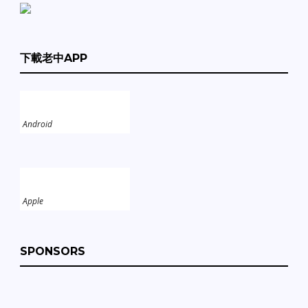
下載老中APP
Android
Apple
SPONSORS