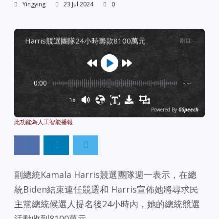
Yingying
23 Jul 2024
0
harris競選團隊24小時籌款8100萬元
剧目
:
-
0:00
-:--
1x
Powered By
GSpeech
副總統Kamala Harris競選團隊週一表示，在總
統Biden結束連任競選和 Harris宣佈她將尋求民
主黨總統候選人提名後24小時內，她的總統競選
活動收到8100萬元。