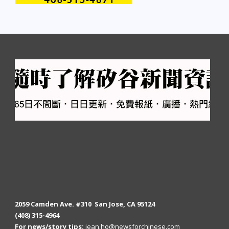
2059 Camden Ave. #310 San Jose, CA 95124
(408) 315-4964
For news/story tips:
jean.ho@newsforchinese.com