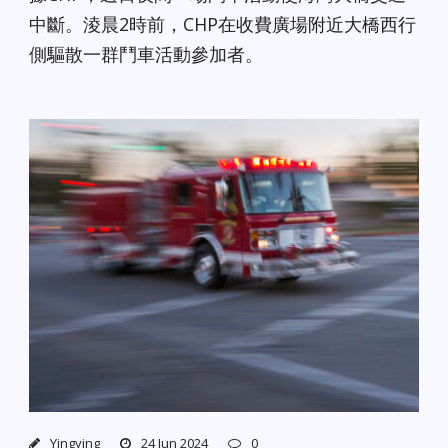
中斷。淩晨2時前，CHP在收費廣場附近大橋西行
側驅散一群鬥車活動參加者。
Yingying
24 Jun 2024
0