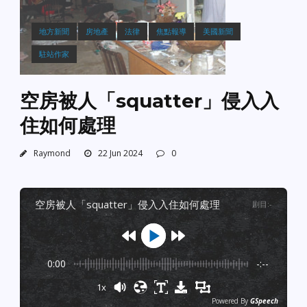
地方新聞
房地產
法律
焦點報導
美國新聞
駐站作家
空房被人「squatter」侵入入
住如何處理
Raymond
22 Jun 2024
0
空房被人「squatter」侵入入住如何處理
剧目
:
-
0:00
-:--
1x
Powered By
GSpeech