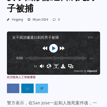
子被捕
Yingying
08 Jun 2024
0
女子因涉嫌週日刺死男子被捕
剧目
:
-
0:00
-:--
1x
Powered By
GSpeech
警方表示，在San Jose一起刺人致死案件後，一