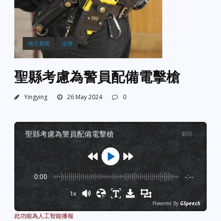
地方新聞
法律
聖縣考慮為警員配備電擊槍
Yingying
26 May 2024
0
聖縣考慮為警員配備電擊槍
剧目
:
-
0:00
-:--
1x
Powered By
GSpeech