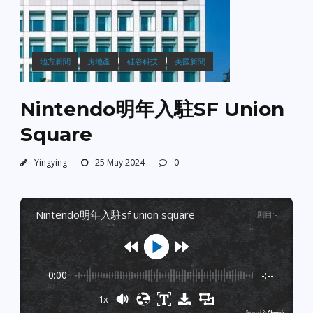
地方新聞
房地產
硅谷科技
美國新聞
Nintendo明年入駐SF Union
Square
Yingying
25 May 2024
0
nintendo明年入駐sf union square
剧目
:
-
0:00
-:--
1x