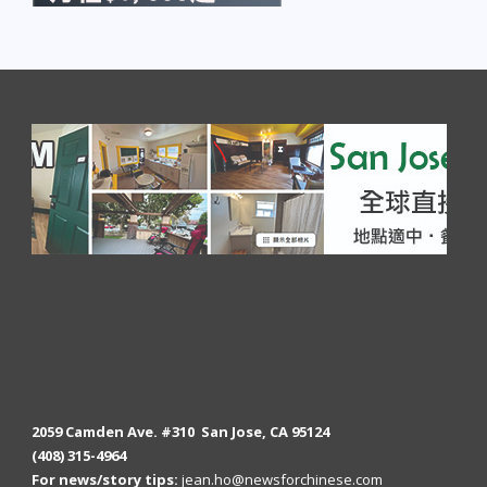
2059 Camden Ave. #310 San Jose, CA 95124
(408) 315-4964
For news/story tips:
jean.ho@newsforchinese.com