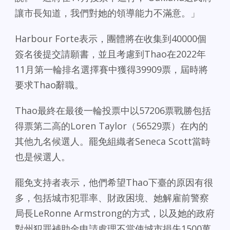
讓市長知道，我們對她的領導能力不滿意。」
Harbour Forte表示，團體將在收集到40000個
簽名後提交請願書，並且考慮到Thao在2022年
11月第一輪排名選擇賽中獲得39909票，屆時將
要求Thao辭職。
Thao最終在最後一輪投票中以57206票戰勝包括
得票第二高的Loren Taylor（56529票）在內的
其他九名候選人。罷免組織者Seneca Scott當時
也是候選人。
罷免支持者表示，他們希望Thao下臺的原因有很
多，包括城市犯罪率、財政困境、她解雇前警察
局長LeRonne Armstrong的方式，以及她的政府
對州犯罪補助金申請處理不當使城市損失1500萬