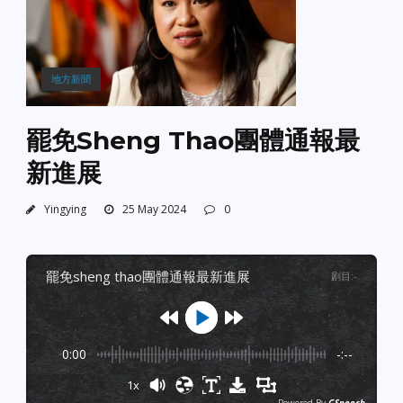
地方新聞
罷免Sheng Thao團體通報最
新進展
Yingying
25 May 2024
0
罷免sheng thao團體通報最新進展
剧目
:
-
0:00
-:--
1x