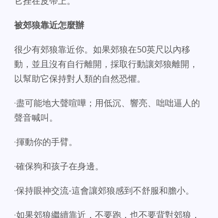
它拴在皮帶上。
被郊狼靠近怎麼辦
很少有郊狼靠近你。如果郊狼在50英尺以內移
動，並且沒有自行離開，採取行動讓郊狼離開，
以幫助它保持對人類的自然恐懼。
·盡可能地大聲喧嘩；用低沉、響亮、咄咄逼人的
聲音喊叫。
·揮動你的手臂。
·確保狗和孩子在身邊。
·保持眼神交流-這會讓郊狼感到不舒服和膽小。
·如果郊狼繼續靠近，不要跑，也不要背對郊狼，