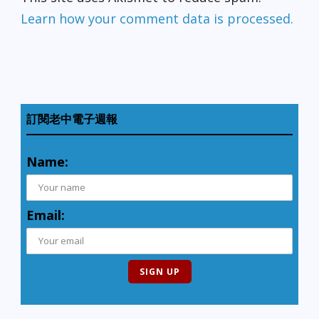
Learn how your comment data is processed.
訂閱老中電子週報
Name:
Email: