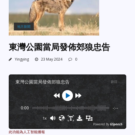
地方新聞
東灣公園當局發佈郊狼忠告
Yingying
23 May 2024
0
東灣公園當局發佈郊狼忠告
剧目
:
-
0:00
-:--
1x
Powered By
GSpeech