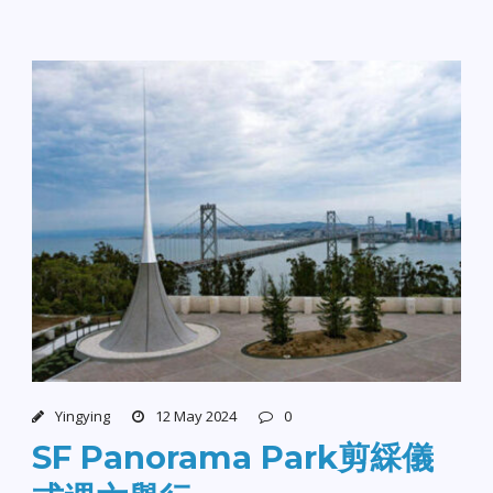
Yingying
12 May 2024
0
SF Panorama Park剪綵儀