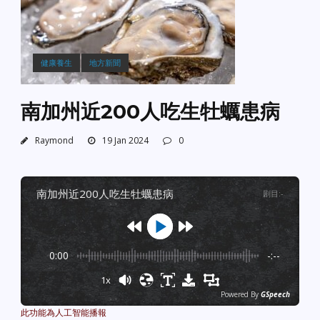
健康養生
地方新聞
南加州近200人吃生牡蠣患病
Raymond
19 Jan 2024
0
南加州近200人吃生牡蠣患病
剧目
:
-
0:00
-:--
1x
Powered By
GSpeech