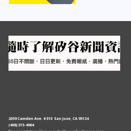
2059 Camden Ave. #310 San Jose, CA 95124
(408) 315-4964