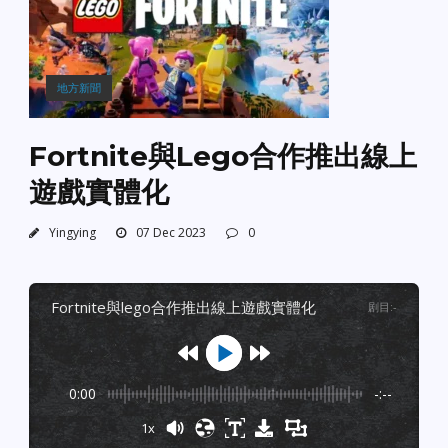
地方新聞
Fortnite與Lego合作推出線上
遊戲實體化
Yingying
07 Dec 2023
0
fortnite與lego合作推出線上遊戲實體化
剧目
:
-
0:00
-:--
1x