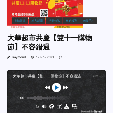
商情報導
地方新聞
活動特訊
焦點報導
老饕手札
大華超市共慶【雙十一購物
節】不容錯過
Raymond
12 Nov 2023
0
大華超市共慶【雙十一購物節】不容錯過
剧目
:
-
0:00
-:--
1x
Powered By
GSpeech