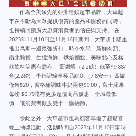
作為全美領先的亞洲連鎖超市品牌，大華超
市在不斷為大眾提供優質的產品和服務的同時，
也持續回饋廣大忠實消費者的信任與支持。 在
2023年11月10日至11月16日期間，大華超市隆重
推出爲期一週最強折扣，時令水果、新鮮肉類、
南北雜貨、生猛海鮮、烘焙麵點、美味點心及格
款飲料等應有盡有。 藍鑽蝦（2.2磅）低至$9.88/
盒(2.2磅)，李錦記蠔皇極品鮑魚（7.8安士）四罐
僅售$20，賓格瑞調味牛奶兩包$9.00，富士蘋果
每磅 $0.79還有更多超值商品優惠，全城最低
價，讓消費者歡度雙十一購物節。
除此之外，大華超市也為顧客準備了超驚喜
線上抽獎活動，活動時間自2023年11月10日零時