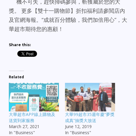
機不可失，趕快掃碼參與，斬獲屬於您的大
獎。 更多【雙十一購物節】折扣福利請參閲店內
及官網海報。“成就百分體驗，我們加倍用心”，大
華超市期待您的惠顧！
Share this:
Related
大華超市APP線上購物及
大華99超市35週年慶“夢獎
送貨到家服務
成真”抽獎大放送
March 27, 2021
June 12, 2019
In "Business"
In "Business"