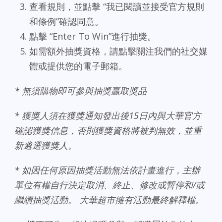
查看規則，並點擊 “我已閱讀並接受官方規則
和條例”確認同意。
點擊 “Enter To Win”進行抽獎。
如需額外抽獎資格，請點擊關注我們的社交媒
體或提供您的電子郵箱。
*
無須購物即可參與抽獎贏取獎品
*
獲獎人須在獲獎通知發出後
15
日內與大華官方
確認獲獎信息，否則獲獎資格將被判無效，並重
新遴選獲獎人。
*
如因任何原因抽獎活動無法依計畫進行，主辦
單位有權自行決定取消、終止、修改或暫停和
/
或
繼續抽獎活動。
大華超市擁有活動最終解釋權。