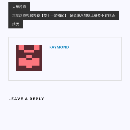
大華超市
大華超市與您共慶【雙十一購物節】 超值優惠加線上抽獎不容錯過
抽獎
RAYMOND
LEAVE A REPLY