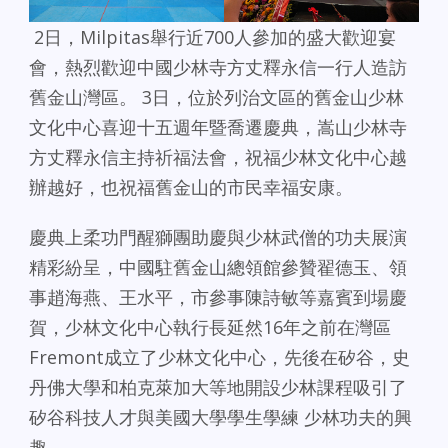
2日，Milpitas舉行近700人參加的盛大歡迎宴
會，熱烈歡迎中國少林寺方丈釋永信一行人造訪
舊金山灣區。 3日，位於列治文區的舊金山少林
文化中心喜迎十五週年暨喬遷慶典，嵩山少林寺
方丈釋永信主持祈福法會，祝福少林文化中心越
辦越好，也祝福舊金山的市民幸福安康。
慶典上柔功門醒獅團助慶與少林武僧的功夫展演
精彩紛呈，中國駐舊金山總領館參贊翟德玉、領
事趙海燕、王水平，市參事陳詩敏等嘉賓到場慶
賀，少林文化中心執行長延然16年之前在灣區
Fremont成立了少林文化中心，先後在矽谷，史
丹佛大學和柏克萊加大等地開設少林課程吸引了
矽谷科技人才與美國大學學生學練 少林功夫的興
趣。