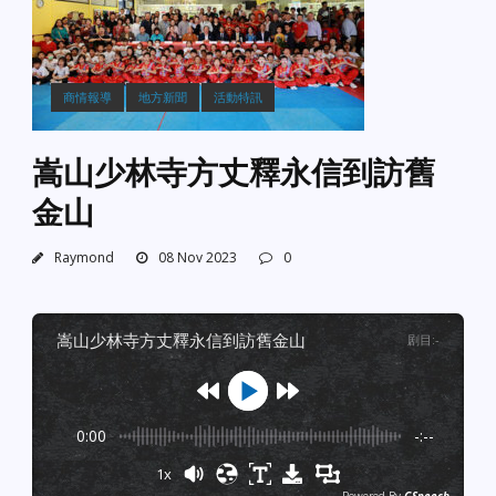
商情報導
地方新聞
活動特訊
嵩山少林寺方丈釋永信到訪舊
金山
Raymond
08 Nov 2023
0
嵩山少林寺方丈釋永信到訪舊金山
剧目
:
-
0:00
-:--
1x