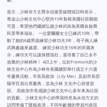
當天，少林寺方丈釋永信接受媒體採訪時表示，
舊金山少林文化中心堅持15年紮根美國社區難能
可貴，希望他們繼續弘揚少林武術為美國各族裔
民眾帶來福祉。 一位愛爾蘭女士已練武10年，帶
動了她的6歲男孩練習少林功夫3年，母子兩人練
武興趣越來越濃。 練習少林功夫16年的宋麗表
示，練功夫可以讓身體強壯，還培養了自己永不
放棄的少林精神！ 4日上午，位於Fremont的少
林文化中心作為少林寺美國總部舉行成立十六週
年慶典活動，市長高敘加（Lily Mei）及副市長邵
陽等官員出席慶典，並為少林 文化中心頒發賀
狀。 高敘加市長感謝少林文化中心多年來為社區
的貢獻。 少林文化中心的學員特意為永信方丈的
訪問準備了匯報表演，不同年齡層的學員均表現