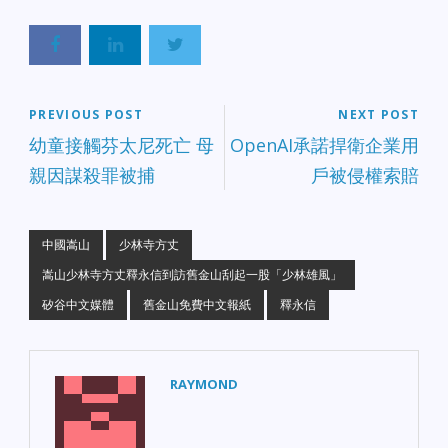
PREVIOUS POST
NEXT POST
幼童接觸芬太尼死亡 母
OpenAI承諾捍衛企業用
親因謀殺罪被捕
戶被侵權索賠
中國嵩山
少林寺方丈
嵩山少林寺方丈釋永信到訪舊金山刮起一股「少林雄風」
矽谷中文媒體
舊金山免費中文報紙
釋永信
RAYMOND