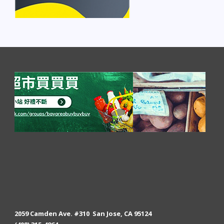
2059 Camden Ave. #310 San Jose, CA 95124