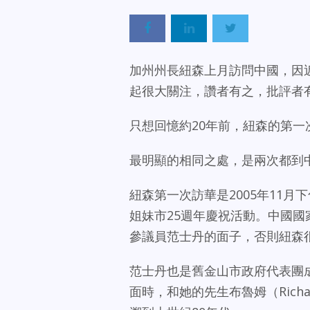
加州州長紐森上月訪問中國，因
起很大關注，讚者有之，批評者
只想回憶約20年前，紐森的第
最明顯的相同之處，是兩次都到
紐森第一次訪華是2005年11
姐妹市25週年慶祝活動。中國
參議員范士丹的面子，否則紐森
范士丹也是舊金山市政府代表團
面時，和她的先生布魯姆（Rich