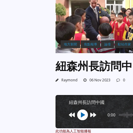
地方新聞
焦點報導
論壇
駐站作家
紐森州長訪問中
Raymond
06 Nov 2023
0
紐森州長訪問中國
0:00