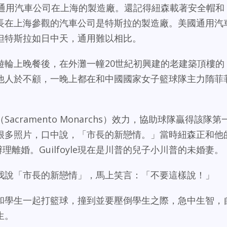
國通用汽車公司在上海的製造廠。還記得紐森載著安全帽和
長在上海參觀的汽車公司是特斯拉的製造廠。美國通用汽
但特斯拉如日中天，通用難以相比。
遊輪上晚餐後，在外灘一幢20世紀初興建的老建築頂樓的
他人於不顧，一晚上都在和中國國家女子籃球隊主力隋菲
cramento Monarchs）效力，協助球隊贏得該隊第
了很多照片，口中說，「市長的新戀情。」當時紐森正和他
oyle辦理離婚。Guilfoyle現在是川普的兒子小川普的未婚妻。
我說「市長的新戀情」，馬上笑言：「不要這樣說！」
和學生一起打籃球，撞到並要壓倒學生之際，急中生智，
生。