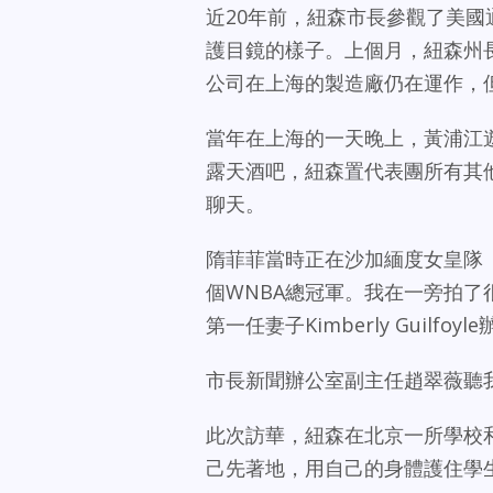
近20年前，紐森市長參觀了美
護目鏡的樣子。上個月，紐森州
公司在上海的製造廠仍在運作，
當年在上海的一天晚上，黃浦江
露天酒吧，紐森置代表團所有其
聊天。
隋菲菲當時正在沙加緬度女皇隊（Sa
個WNBA總冠軍。我在一旁拍
第一任妻子Kimberly Guilf
市長新聞辦公室副主任趙翠薇聽
此次訪華，紐森在北京一所學校
己先著地，用自己的身體護住學