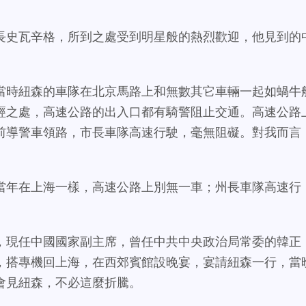
長史瓦辛格，所到之處受到明星般的熱烈歡迎，他見到的
當時紐森的車隊在北京馬路上和無數其它車輛一起如蝸牛
經之處，高速公路的出入口都有騎警阻止交通。高速公路
前導警車領路，市長車隊高速行駛，毫無阻礙。對我而言
當年在上海一樣，高速公路上別無一車；州長車隊高速行
，現任中國國家副主席，曾任中共中央政治局常委的韓正
，搭專機回上海，在西郊賓館設晚宴，宴請紐森一行，當
會見紐森，不必這麼折騰。