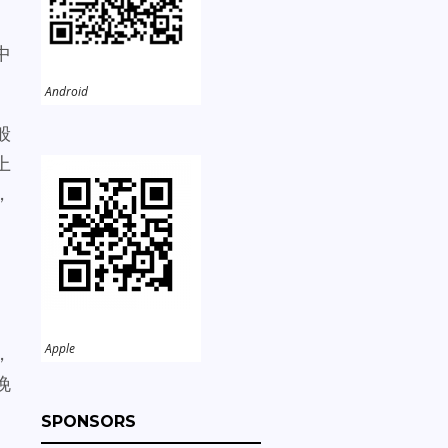
中
Android
般
上
，
Apple
，
晚
SPONSORS