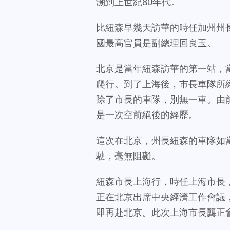
溯到上世紀80年代。
比紐森早幾天訪華的時任加州州
國最高官員是副總理回良玉。
北京是當年紐森訪華的第一站，
爬行。到了上海後，市長車隊所
除了市長的車隊，別無一車。由
是一次空前絕後的經歷。
這次在北京，州長紐森的車隊如
駛，毫無阻礙。
紐森市長上海行，時任上海市長
正在北京出席中央經濟工作會議
即再赴北京。此次上海市長龔正