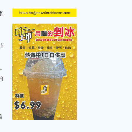
車
菲
一
的
自