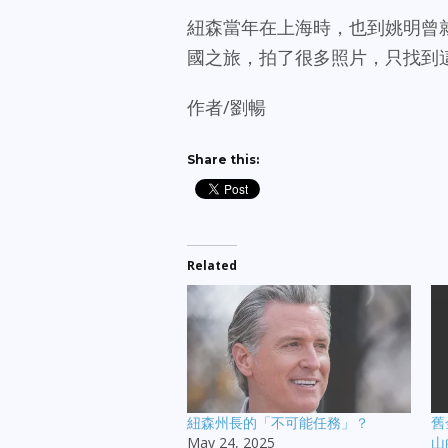
紐森當年在上海時，也到姚明曾
國之旅，拍了很多照片，只找到
作者/劉暢
Share this:
Related
紐森州長的「不可能任務」？
舊
May 24, 2025
山