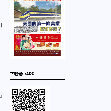
引
下載老中APP
見