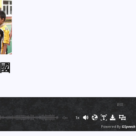
國
剧目
:
-
-:--
1x
Powered By
GSpeech