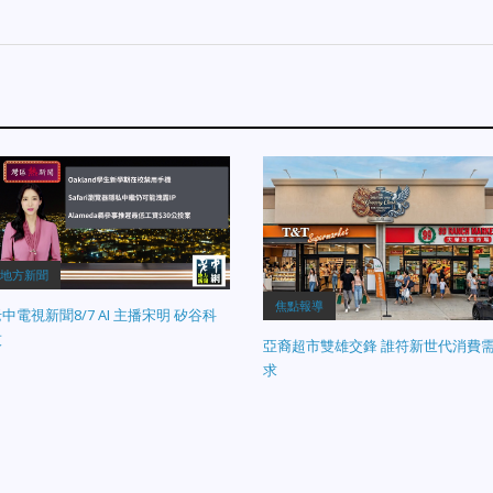
地方新聞
焦點報導
中電視新聞8/7 AI 主播宋明 矽谷科
技
亞裔超市雙雄交鋒 誰符新世代消費
求