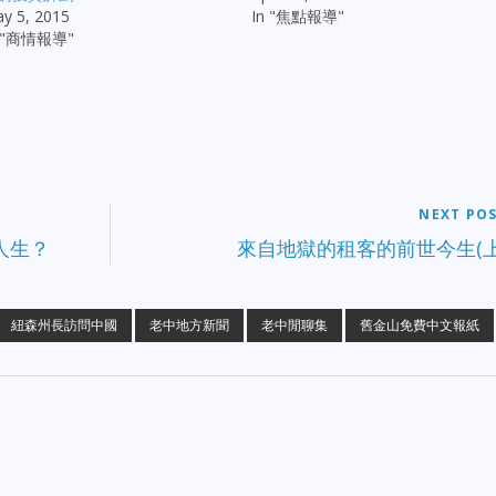
y 5, 2015
In "焦點報導"
n "商情報導"
NEXT PO
人生？
來自地獄的租客的前世今生(上
紐森州長訪問中國
老中地方新聞
老中閒聊集
舊金山免費中文報紙