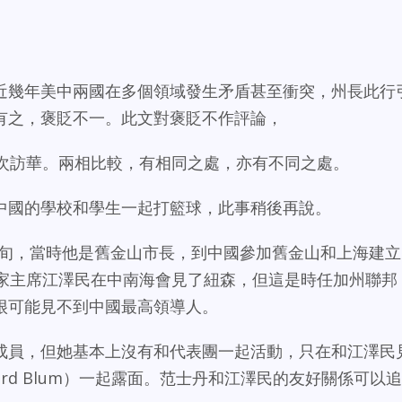
近幾年美中兩國在多個領域發生矛盾甚至衝突，州長此行
有之，褒貶不一。此文對褒貶不作評論，
一次訪華。兩相比較，有相同之處，亦有不同之處。
中國的學校和學生一起打籃球，此事稍後再說。
月下旬，當時他是舊金山市長，到中國參加舊金山和上海建立
國家主席江澤民在中南海會見了紐森，但這是時任加州聯邦
很可能見不到中國最高領導人。
成員，但她基本上沒有和代表團一起活動，只在和江澤民
ard Blum）一起露面。范士丹和江澤民的友好關係可以追