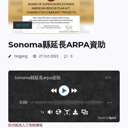
地方新聞
Sonoma縣延長ARPA資助
Yingying
27 Oct 2023
0
sonoma縣延長arpa資助
剧目
:
-
0:00
-:--
1x
Powered By
GSpeech