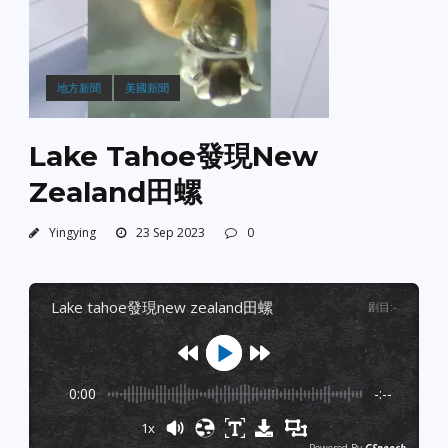
地方新聞
美國新聞
Lake Tahoe發現New
Zealand田螺
Yingying
23 Sep 2023
0
lake tahoe發現new zealand田螺
剧目
:
-
0:00
-:--
1x