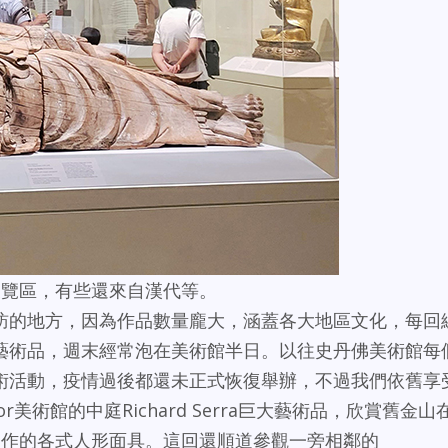
品展覽區，有些還來自漢代等。
訪的地方，因為作品數量龐大，涵蓋各大地區文化，每回
藝術品，週末經常泡在美術館半日。以往史丹佛美術館每
術活動，疫情過後都還未正式恢復舉辦，不過我們依舊享
r美術館的中庭Richard Serra巨大藝術品，欣賞舊金山
wa創作的各式人形面具。這回還順道參觀一旁相鄰的