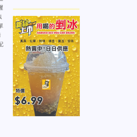
遲
似
單
烤
配