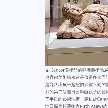
▲ Cantor美術館的亞洲藝術
史丹佛美術館永遠是值得多次回
是能跟小孩一起挖掘欣賞不同的
月的第二個週日會舉辦親子的藝
了半日的藝術洗禮，穿梭於Canto
地日裔美籍藝術家Ruth Asa