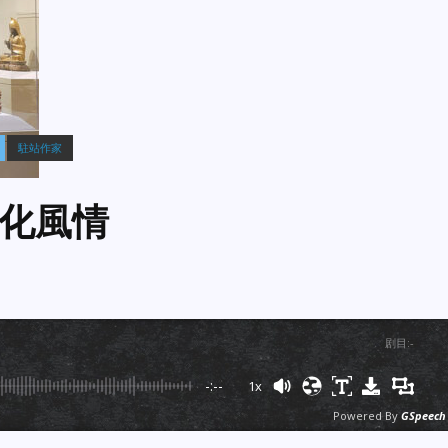
駐站作家
化風情
剧目
:
-
-:--
1x
Powered By
GSpeech