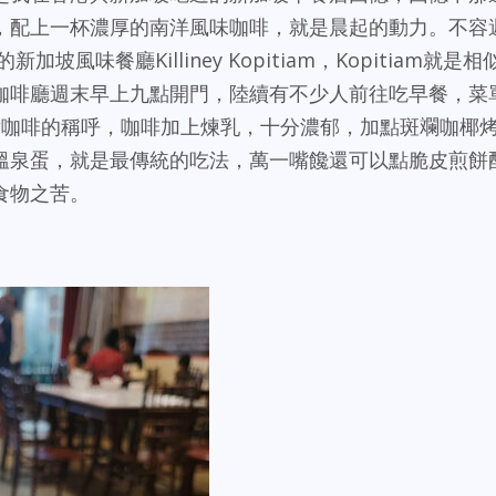
，配上一杯濃厚的南洋風味咖啡，就是晨起的動力。不容
新加坡風味餐廳Killiney Kopitiam，Kopitiam就是相
咖啡廳週末早上九點開門，陸續有不少人前往吃早餐，菜
中對咖啡的稱呼，咖啡加上煉乳，十分濃郁，加點斑斕咖椰
溫泉蛋，就是最傳統的吃法，萬一嘴饞還可以點脆皮煎餅
食物之苦。