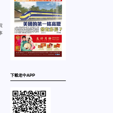
賞
事
下載老中APP