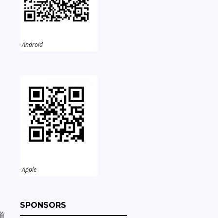
Android
Apple
SPONSORS
道