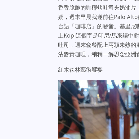
香香脆脆的咖椰烤吐司夾奶油片
疑，週末早晨我遂前往Palo Alto的
台語「咖啡店」的發音。基里尼
上Kopi這個字是印尼/馬來語
吐司，週末套餐配上兩顆未熟的
沾醬黃咖哩，稍稍一解思念亞洲
紅木森林藝術饗宴