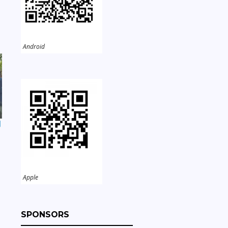
Android
開
Apple
SPONSORS