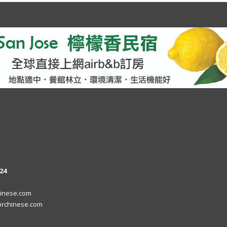
24
inese.com
rchinese.com