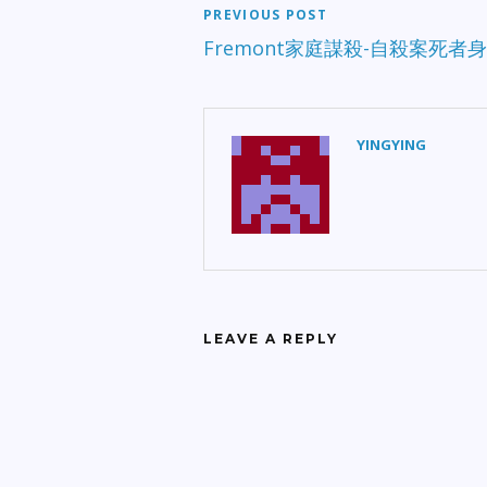
PREVIOUS POST
Fremont家庭謀殺-自殺案死者
YINGYING
LEAVE A REPLY