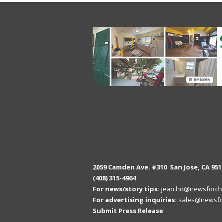
2059 Camden Ave. #310 San Jose, CA 951
(408) 315-4964
For news/story tips:
jean.ho@newsforch
For advertising inquiries:
sales@newsfo
Submit Press Release