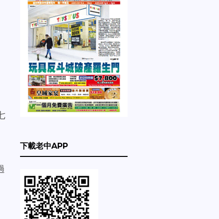
七
下載老中APP
過