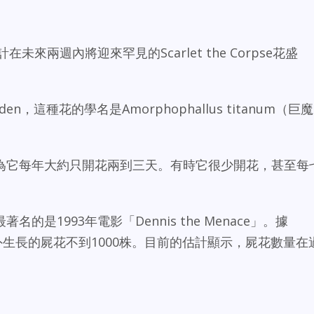
tory預計在未來兩週內將迎來罕見的Scarlet the Corpse花盛
l Garden，這種花的學名是Amorphophallus titanum（巨魔
。
為它每年大約只開花兩到三天。有時它很少開花，甚至每
是1993年電影「Dennis the Menace」。據
外生長的屍花不到1000株。目前的估計顯示，屍花數量在