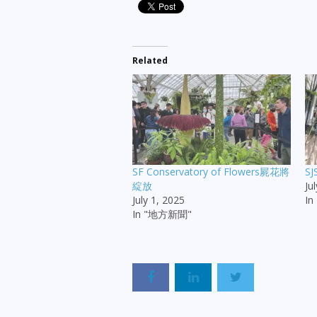
Related
SF Conservatory of Flowers屍花將
S
綻放
Ju
July 1, 2025
I
In "地方新聞"