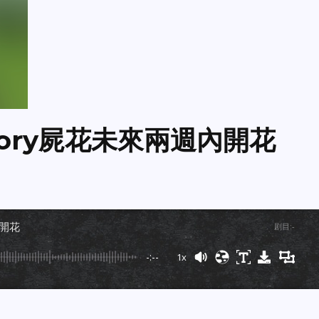
vatory屍花未來兩週內開花
內開花
剧目
:
-
-:--
1x
Powered By
GSpeech