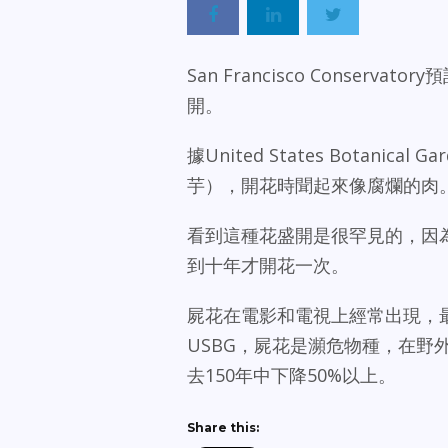
San Francisco Conserva
開。
據United States Botanica
芋），開花時聞起來像腐爛的肉
看到這種花盛開是很罕見的，因
到十年才開花一次。
屍花在電影和電視上經常出現，最著名的
USBG，屍花是瀕危物種，在野
去150年中下降50%以上。
Share this: