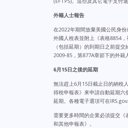
(EFTPS)。這些及其它電子支付選項
外籍人士報告
在2022年期間放棄美國公民身
外國人稅表並附上《表格8854
（包括延期）的到期日之前提交
2009-85，第877A章節下的外
6
月
15
日之後的延期
無法趕上6月15日截止日的納稅
得稅申報表》來申請自動延期六
延期。各種電子選項可在IRS.gov/
需要更多時間的企業必須提交《表
和其他申報表》。