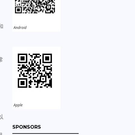
和
Android
常
Apple
以
SPONSORS
銀