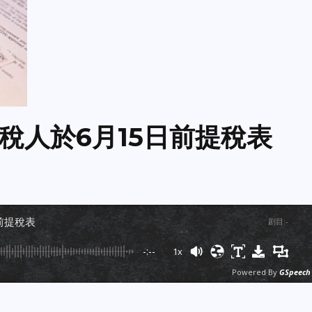
稅人於6月15日前提稅表
前提稅表
剧目
:
-
-:--
1x
Powered By
GSpeech