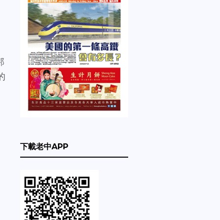
邦
的
下載老中APP