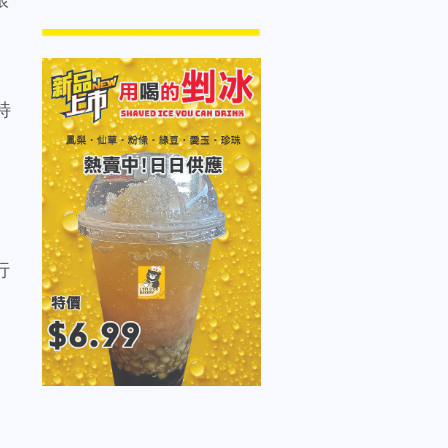
特
行
的