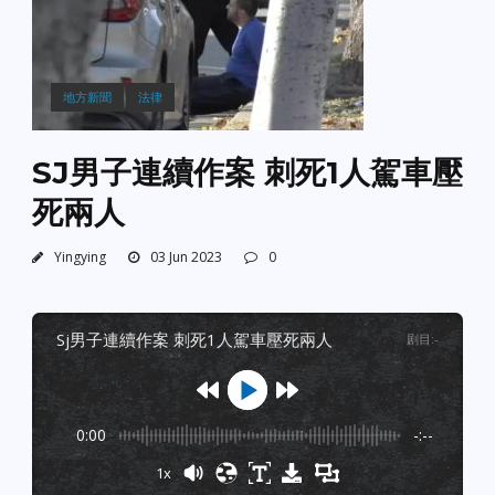
地方新聞
法律
SJ男子連續作案 刺死1人駕車壓
死兩人
Yingying
03 Jun 2023
0
sj男子連續作案 刺死1人駕車壓死兩人
剧目
:
-
0:00
-:--
1x