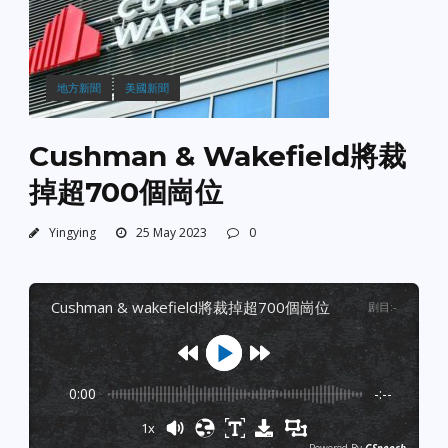
地方新聞
美國新聞
Cushman & Wakefield將裁
掉超700個崗位
Yingying
25 May 2023
0
cushman & wakefield將裁掉超700個崗位
剧目
:
-
0:00
-:--
1x