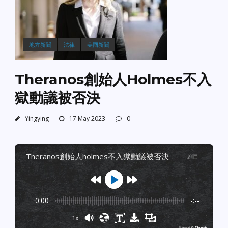
地方新聞
法律
美國新聞
Theranos創始人Holmes不入
獄動議被否決
Yingying
17 May 2023
0
theranos創始人holmes不入獄動議被否決
剧目
:
-
0:00
-:--
1x