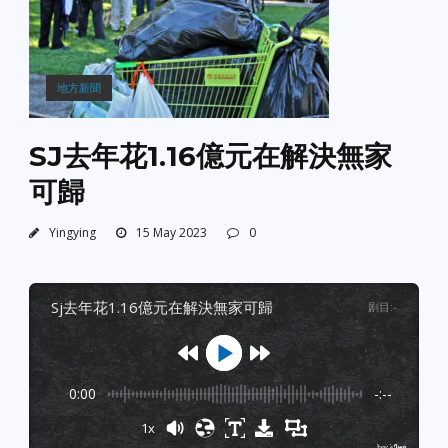
地方新聞
SJ去年花1.16億元在解決無家
可歸
Yingying
15 May 2023
0
sj去年花1.16億元在解決無家可歸
剧目
:
-
0:00
-:--
1x