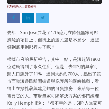
Powered By
GSpeech
去年，San Jose共花了1.16億元在降低無家可歸
風險的項目上，但街上的遊民還是不見少，這些
錢到底用到那裡去了呢？
根據市府的最新報告，其中一點，是讓超過1800
位遊民得到了永久住所。但是，去年SJ的無家可
歸人口飆升了11%，達到大約6,700人，點出了該
市面臨讓遊民離開街道與庇護所的嚴峻挑戰，看
得出在掙扎著興建足夠的可負擔房，來給每一位
需要它的人。市府無家可歸解決方案的部門經理
Kelly Hemphill說：「很不幸的是，SJ陷入無家可