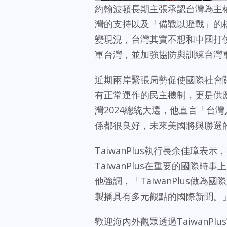
約翰波頓長期主張承認台灣為主
灣的支持以及「備戰以避戰」的
變現況，台灣其實不想和中國打
軍台灣，並加強協防與訓練台灣
近期兩岸緊張局勢促使國際社會
有正常運作的民主機制，更是供
灣2024總統大選，他直言「台
係都很良好，未來美國將與勝選
TaiwanPlus執行長余佳璋
TaiwanPlus在重要的國際
他強調，「TaiwanPlus做
製播具有多元觀點的國際新聞。
歡迎海內外觀眾透過TaiwanPlu