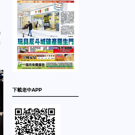
n
提
受
下載老中APP