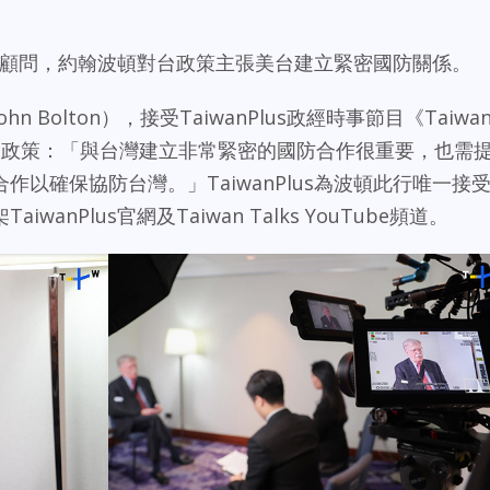
國國安顧問，約翰波頓對台政策主張美台建立緊密國防關係。
Bolton），接受TaiwanPlus政經時事節目《Taiwa
對台政策：「與台灣建立非常緊密的國防合作很重要，也需
以確保協防台灣。」TaiwanPlus為波頓此行唯一接
anPlus官網及Taiwan Talks YouTube頻道。