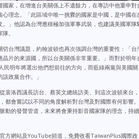
權國家，在增進台美關係上不遺餘力，在專訪中他重申對
核心理念。「此區域中唯一挑釁的國家是中國，是中國在
仗。」他認為台灣應積極加強軍事武裝，也建議美國軍隊
軍隊。
關切台灣議題，約翰波頓也再次強調台灣的重要性：「台
應晶片的來源國，所以台美關係非常重要。」而對於明年
灣人民明年將選出他們想前往的方向，而藍綠兩黨與美國關
的該政黨合作。」
表示，從裴洛西議長訪台、蔡英文總統訪美、到這次波頓來台
時事上，都會嘗試以不同的角度解析對台灣及對國際有何影響
為國際脈動的發聲管道，未來將會秉持影音國家隊的理念，持
」
s官方網站及YouTube頻道，免費收看TaiwanPlus國際政