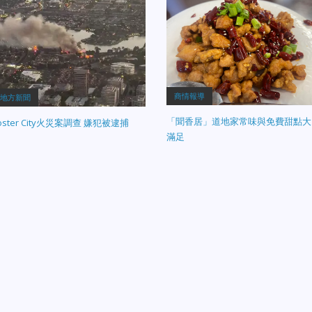
商情報導
地方新聞
「聞香居」道地家常味與免費甜點大
oster City火災案調查 嫌犯被逮捕
滿足