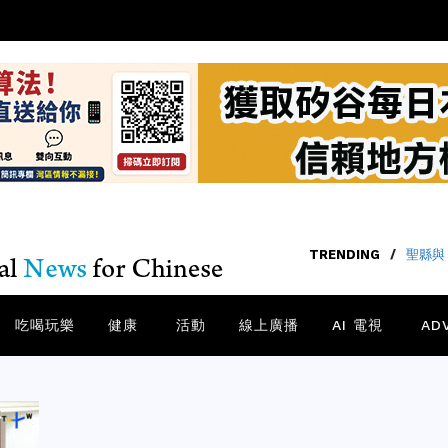
TRENDING
TRENDING
/
/
聖縣與 
「聞
吃喝玩樂
健康
活動
線上廣播
AI 電視
AD