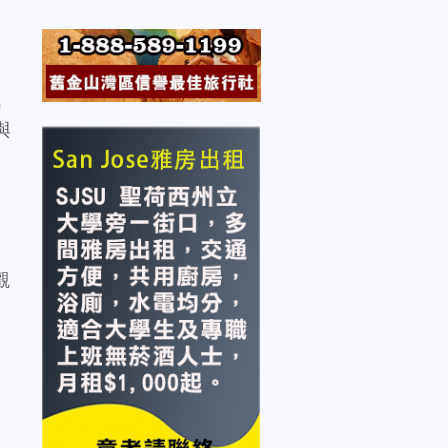
成
與
樂
觀