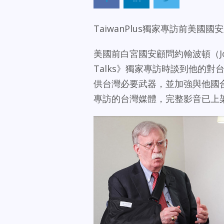
TaiwanPlus獨家專訪前美
美國前白宮國安顧問約翰波頓（John 
Talks》獨家專訪時談到他的
供台灣必要武器，並加強與他國合作
專訪的台灣媒體，完整影音已上架Taiw