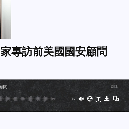
us獨家專訪前美國國安顧問
安顧問
剧目
:
-
-:--
1x
Powered By
GSpeech