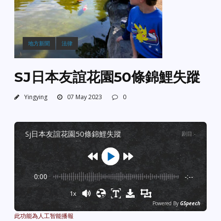
地方新聞
法律
SJ日本友誼花園50條錦鯉失蹤
Yingying
07 May 2023
0
sj日本友誼花園50條錦鯉失蹤
剧目
:
-
0:00
-:--
1x
Powered By
GSpeech