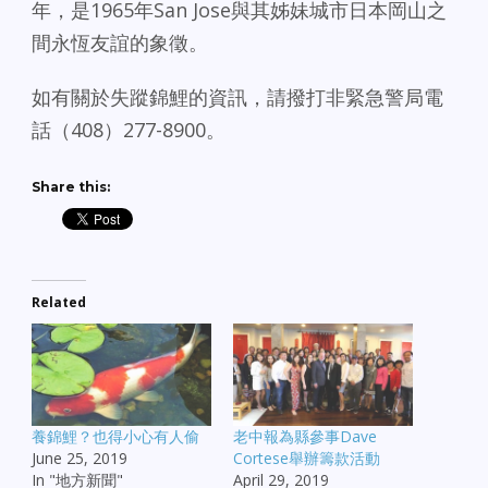
年，是1965年San Jose與其姊妹城市日本岡山之
間永恆友誼的象徵。
如有關於失蹤錦鯉的資訊，請撥打非緊急警局電
話（408）277-8900。
Share this:
Related
養錦鯉？也得小心有人偷
老中報為縣參事Dave
June 25, 2019
Cortese舉辦籌款活動
In "地方新聞"
April 29, 2019