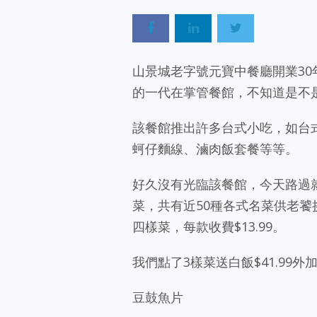
山景城老字號元寶中餐廳開業3
的一代在掌管餐館，不知道是不
該餐館推出許多台式小吃，如台
蚵仔麵線、滷肉飯套餐等等。
好久沒有光臨該餐館，今天路過
菜，共有近50種各式名菜供老饕挑
四樣菜，每款收費$13.99。
我們點了3樣菜送白飯$41.99
豆鼓魚片