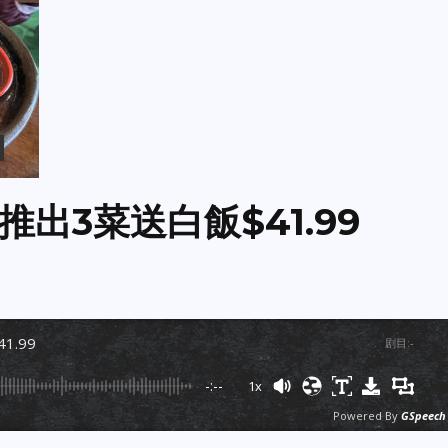
出3菜送白飯$41.99
1.99
剧目
:
-
-:--
1x
Powered By
GSpeech