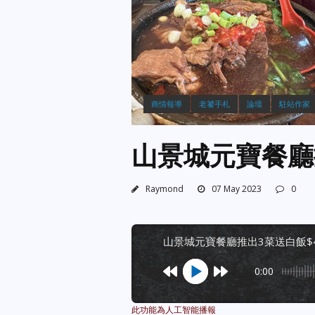
商情報導
老饕手札
論壇
駐站作家
山景城元寶餐廳推
Raymond
07 May 2023
0
山景城元寶餐廳推出3菜送白飯$4
0:00