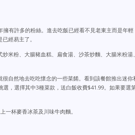
0年擁有許多的粉絲。進去吃飯已經看不見老東主而是年輕
是已經易主了。
式炒米粉、大腸豬血糕、扁食湯、沙茶炒麵、大腸米粉湯
就很自然地去吃吃懷念的一些菜餚。看到該餐館推出迷你
選，選擇其中3種菜款，送白飯收費$41.99。如果要選
外加上一杯麥香冰茶及川味牛肉麵。