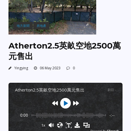
地方新聞
房地產
Atherton2.5英畝空地2500萬
元售出
Yingying
06 May 2023
0
atherton2.5英畝空地2500萬元售出
剧目
:
-
0:00
-:--
1x