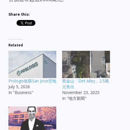
Share this:
Related
Prologis收購San Jose空地
舊金山「Dirt Alley」2.5萬
July 5, 2026
元售出
In "Business"
November 23, 2025
In "地方新聞"