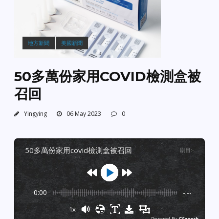
地方新聞
美國新聞
50多萬份家用COVID檢測盒被
召回
Yingying
06 May 2023
0
50多萬份家用covid檢測盒被召回
剧目
:
-
0:00
-:--
1x