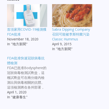
首項家用COVID-19檢測獲
Sabra Dipping Company
FDA批准
召回可能被李斯特菌污染
November 18, 2020
Classic Hummus
In "地方新聞"
April 9, 2015
In "地方新聞"
FDA批准快速冠狀病毒抗
體檢測
FDA已批准Bodysphere的
冠狀病毒檢測試劑盒，這
種試劑盒可在兩分鐘內檢
測出與病毒相關的抗體。
這項檢測將在各州部署，
使醫療機構能夠檢測出患
April 1, 2020
者在某個時點感染過病毒
In "健康養生"
的跡象。然而，這種檢測
套件只供醫療專業人員使