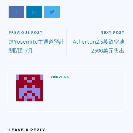
用。 據Bodysphere，
FDA緊急使用授權被授予
它的COVID-19 IgG/IgM
Rapid Test，這是一種側
流免疫分析法，可在血
液、血漿和血清中尋找
PREVIOUS POST
NEXT POST
COVID-19病毒抗體。抗體
進Yosemite主通道預計
Atherton2.5英畝空地
檢測的好處是：可確定是
關閉到7月
2500萬元售出
否有人曾感染COVID-19、
但之後在沒有任何檢測情
況下康復。 Bodysphere
稱，這種檢測僅需2到10分
鐘便可出結果，也就是
YINGYING
說，它的檢測套件不需要
實驗室設備或廣泛的員工
培訓。Bodysphere說，它
的抗體測試和血糖測試一
樣簡單，儘管消費者無法
直接獲得這款檢測套件。
迄今為止，Bodysphere檢
測套件已在多州成功使
用；該公司正與州和聯邦
LEAVE A REPLY