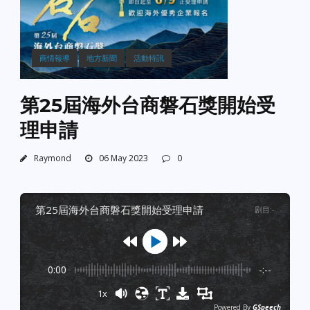
商情報導
地方新聞
活動特訊
第25屆海外台商磐石獎開始受
理申請
Raymond
06 May 2023
0
第25屆海外台商磐石獎開始受理申請
剧目
:
-
0:00
-:--
1x
Powered By
GSpeech