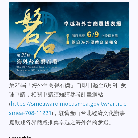
第25屆「海外台商磐石獎」自即日起至6月9日受
理申請，相關申請須知請參考計畫網站
(
https://smeaward.moeasmea.gov.tw/article-
smea-708-11221
)，駐舊金山台北經濟文化辦事
處歡迎各界踴躍推薦卓越之海外台商參選。