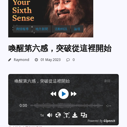
商情報導
地方新聞
活動特訊
論壇
喚醒第六感，突破從這裡開始
Raymond
01 May 2023
0
喚醒第六感，突破從這裡開始
剧目
:
-
0:00
-:--
1x
Powered By
GSpeech