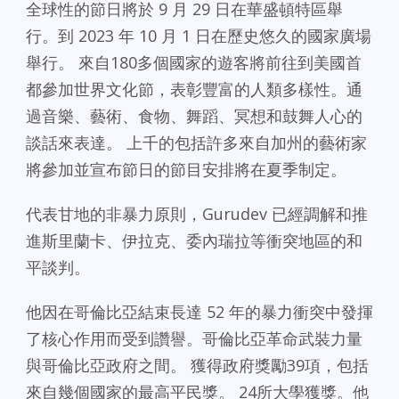
全球性的節日將於 9 月 29 日在華盛頓特區舉
行。到 2023 年 10 月 1 日在歷史悠久的國家廣場
舉行。 來自180多個國家的遊客將前往到美國首
都參加世界文化節，表彰豐富的人類多樣性。通
過音樂、藝術、食物、舞蹈、冥想和鼓舞人心的
談話來表達。 上千的包括許多來自加州的藝術家
將參加並宣布節日的節目安排將在夏季制定。
代表甘地的非暴力原則，Gurudev 已經調解和推
進斯里蘭卡、伊拉克、委內瑞拉等衝突地區的和
平談判。
他因在哥倫比亞結束長達 52 年的暴力衝突中發揮
了核心作用而受到讚譽。哥倫比亞革命武裝力量
與哥倫比亞政府之間。 獲得政府獎勵39項，包括
來自幾個國家的最高平民獎。 24所大學獲獎。他