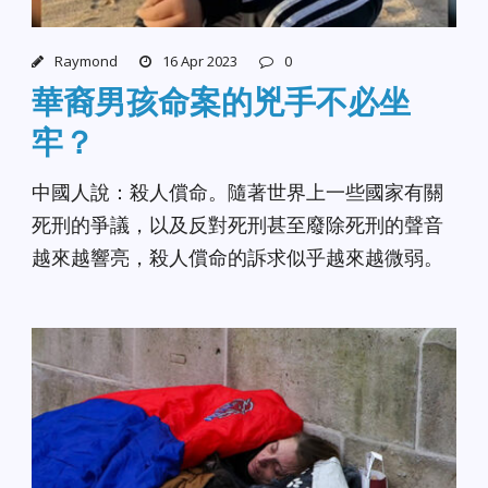
Raymond
16 Apr 2023
0
華裔男孩命案的兇手不必坐
牢？
中國人說：殺人償命。隨著世界上一些國家有關
死刑的爭議，以及反對死刑甚至廢除死刑的聲音
越來越響亮，殺人償命的訴求似乎越來越微弱。