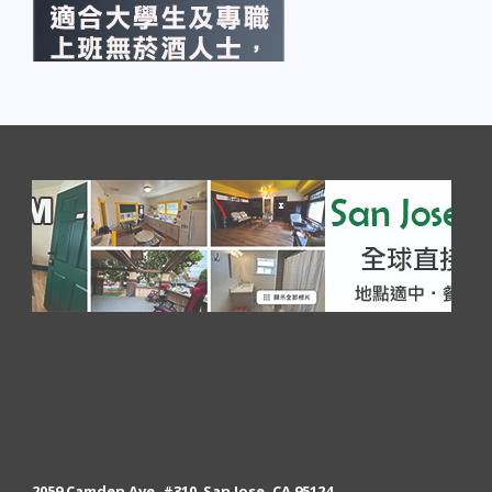
2059 Camden Ave. #310 San Jose, CA 95124