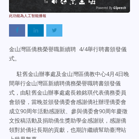
1x
Powered By
GSpeech
金山灣區僑務榮譽職新續聘 4/4舉行聘書頒發儀
式。
駐舊金山辦事處及金山灣區僑教中心4月4日晚
間舉行金山灣區新續聘僑務榮譽職聘書頒發儀
式，由駐舊金山辦事處處長賴銘琪代表僑務委員
會頒發，當晚並頒發僑委會感謝僑社辦理僑委會
成立90周年活動感謝狀、參與僑委會90周年慶徵
文投稿活動及捐助僑生獎助學金感謝狀，感謝僑
領對於僑社長期的貢獻，也期許繼續幫助臺灣站