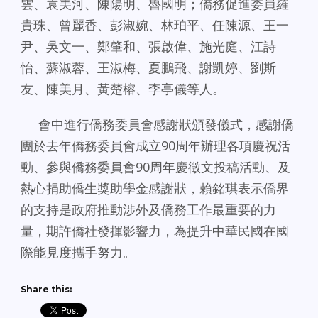
雲、袁美河、陳陽明、魯國明；僑務促進委員羅
貴珠、曾麗香、彭淑婉、林珀平、任陳源、王一
尹、吳文一、鄭肇和、張啟偉、施光庭、江詩
怡、蘇淑蓉、王淑梅、夏鵬飛、謝凱婷、劉斯
友、陳美月、黃楚榕、李亭儀等人。
會中進行僑務委員會感謝狀頒發儀式，感謝僑
團於去年僑務委員會成立90周年辦理各項慶祝活
動、參與僑務委員會90周年慶徵文投稿活動、及
熱心捐助僑生獎助學金感謝狀，賴銘琪表示僑界
的支持是政府推動涉外及僑務工作最重要的力
量，期許僑社發揮影響力，為提升中華民國在國
際能見度攜手努力。
Share this: