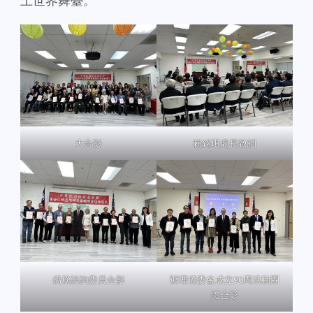
上世界舞臺。
大合影
賴銘琪處長致詞
僑務諮詢委員合影
辦理僑委會成立90周活動團
體合影