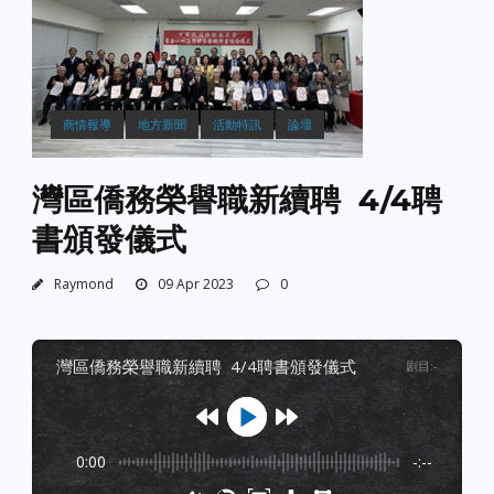
商情報導
地方新聞
活動特訊
論壇
灣區僑務榮譽職新續聘 4/4聘
書頒發儀式
Raymond
09 Apr 2023
0
灣區僑務榮譽職新續聘 4/4聘書頒發儀式
剧目
:
-
0:00
-:--