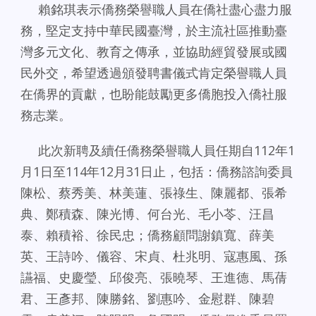
賴銘琪表示僑務榮譽職人員在僑社盡心盡力服
務，堅定支持中華民國臺灣，於主流社區推動臺
灣多元文化、教育之傳承，並協助經貿發展或國
民外交，希望透過頒發聘書儀式肯定榮譽職人員
在僑界的貢獻，也盼能鼓勵更多僑胞投入僑社服
務志業。
此次新聘及續任僑務榮譽職人員任期自112年1
月1日至114年12月31日止，包括：僑務諮詢委員
陳松、蔡秀美、林美蓮、張祿生、陳麗都、張希
典、鄭積森、陳光博、何台光、毛小苓、汪昌
泰、賴積裕、徐民忠；僑務顧問謝鎮寬、薛美
英、王詩吟、儀容、宋貞、杜兆明、寇惠風、孫
讌福、史慶瑩、邱俊亮、張曉琴、王進德、馬蒨
君、王彥邦、陳勝銘、劉惠吟、金慰群、陳碧