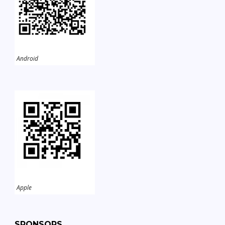
Android
Apple
SPONSORS