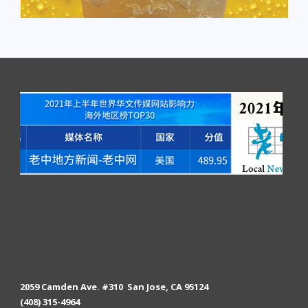
2059 Camden Ave. #310 San Jose, CA 95124
(408) 315-4964